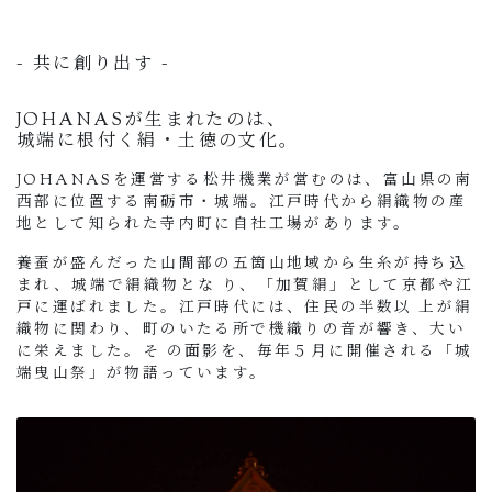
- 共に創り出す -
JOHANASが生まれたのは、
城端に根付く絹・土徳の文化。
JOHANASを運営する松井機業が営むのは、富山県の南
西部に位置する南砺市・城端。江戸時代から絹織物の産
地として知られた寺内町に自社工場があります。
養蚕が盛んだった山間部の五箇山地域から生糸が持ち込
まれ、城端で絹織物とな り、「加賀絹」として京都や江
戸に運ばれました。江戸時代には、住民の半数以 上が絹
織物に関わり、町のいたる所で機織りの音が響き、大い
に栄えました。そ の面影を、毎年５月に開催される「城
端曳山祭」が物語っています。