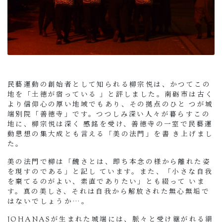
民藝運動の創始者として知られる柳宗悦は、かつてこの
地を「土徳が宿っている 」と評しました。南砺市は古く
より信仰心の厚い地域でもあり、その拠点のひと つが城
端別院「善徳寺」です。つつしみ深い人々が暮らすこの
地に、柳宗悦は深く 感銘を受け、善徳寺の一室で民藝運
動思想の集大成とも言える「美の法門」を書 き上げまし
た。
美の法門で柳は「醜さとは、即ち本念の様から離れた姿
を現すのである」と記し ています。また、「小さな自我
を棄てるのがよい、素直でありたい」とも綴って いま
す。真の美しさ、それは自我から解放された無心無垢で
はないでしょうか…。
JOHANASが生まれた城端には、脈々と受け継がれる絹