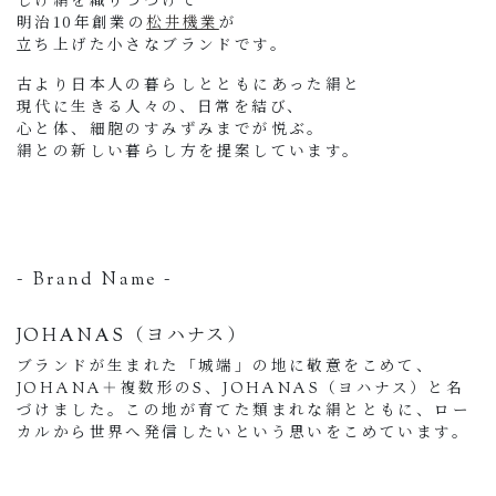
明治10年創業の
松井機業
が
立ち上げた小さなブランドです。
古より日本人の暮らしとともにあった絹と
現代に生きる人々の、日常を結び、
心と体、細胞のすみずみまでが悦ぶ。
絹との新しい暮らし方を提案しています。
- Brand Name -
JOHANAS（ヨハナス）
ブランドが生まれた「城端」の地に敬意をこめて、
JOHANA＋複数形のS、JOHANAS（ヨハナス）と名
づけました。この地が育てた類まれな絹とともに、ロー
カルから世界へ発信したいという思いをこめています。