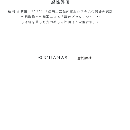
感性評価
松岡 由莉茄（2020）「伝統工芸品体感型システムの開発の実践
〜絹織物と竹細工による「繭カプセル」づくり〜
しけ絹を通した光の感じ方評価（５段階評価）」
© JOHANAS
運営会社