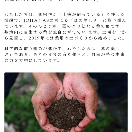
わたしたちは、柳宗悦が「土徳が宿っている」と評した
城端で、JOHANASの考える「真の美しさ」に取り組ん
でいます。そのひとつが、蚕のエサとなる桑の葉です。
敷地内に自生する桑を独自に育ててい ます。土壌を一か
ら見直し、2019年には桑畑の土づくりから始めました。
科学的な取り組みが進む中、わたしたちは「真の美し
さ」である、ありのままの有り難さと、自然が持つ本来
の力を大切にしています。