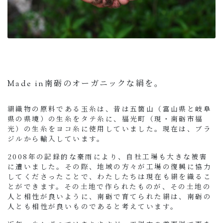
Made in南砺のオーガニックな絹を。
絹織物の原料である玉糸は、昔は五箇山（富山県と岐阜
県の県境）の生糸をタテ糸に、福光町（現・南砺市福
光）の生糸をヨコ糸に使用していました。現在は、ブラ
ジルから輸入しています。
2008年の記録的な豪雨により、自社工場も大きな被害
に遭いました。その際、地域の方々が工場の復興に協力
してくださったことで、わたしたちは現在も絹を織るこ
とができます。その土地で作られたものが、その土地の
人と相性が良いように、南砺で育てられた絹は、南砺の
人とも相性が良いものであると考えています。