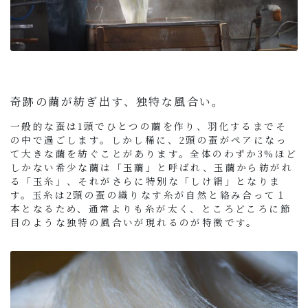
奇跡の繭が紡ぎ出す、独特な風合い。
一般的な蚕は1頭でひとつの繭を作り、羽化するまでそ
の中で過ごします。しかし稀に、2頭の蚕がペアになっ
て大きな繭を紡ぐことがあります。全体のわずか3%ほど
しかない希少な繭は「玉繭」と呼ばれ、玉繭から紡がれ
る「玉糸」、それがさらに特別な「しけ絹」となりま
す。玉糸は2頭の蚕の織りなす糸が自然と絡み合って１
本となるため、通常よりも糸が太く、ところどころに節
目のような独特の風合いが現れるのが特徴です。